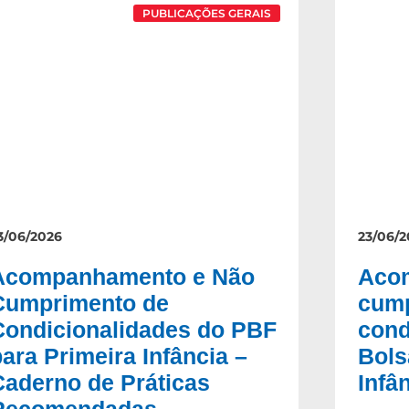
PUBLICAÇÕES GERAIS
3/06/2026
23/06/2
Acompanhamento e Não
Aco
Cumprimento de
cump
Condicionalidades do PBF
cond
para Primeira Infância –
Bols
Caderno de Práticas
Infâ
Recomendadas