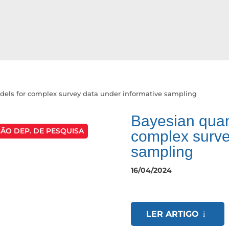
dels for complex survey data under informative sampling
Bayesian quan
ÃO DEP. DE PESQUISA
complex surve
sampling
16/04/2024
LER ARTIGO