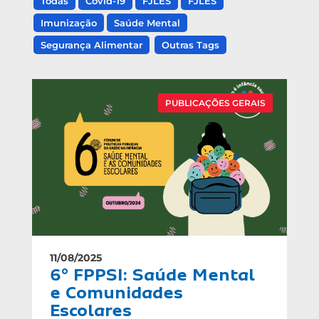
Todas
Covid-19
FJLES
FJLES
Imunização
Saúde Mental
Segurança Alimentar
Outras Tags
PUBLICAÇÕES GERAIS
11/08/2025
6° FPPSI: Saúde Mental
e Comunidades
Escolares