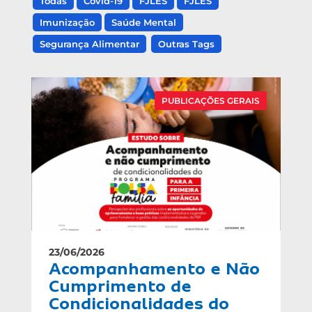
Todas
Covid-19
FJLES
FJLES
Imunização
Saúde Mental
Segurança Alimentar
Outras Tags
PUBLICAÇÕES GERAIS
23/06/2026
Acompanhamento e Não
Cumprimento de
Condicionalidades do