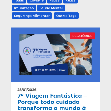
Todas
Covid-19
FJLES
FJLES
Imunização
Saúde Mental
Segurança Alimentar
Outras Tags
RELATÓRIOS
28/01/2026
7ª Viagem Fantástica –
Porque todo cuidado
transforma o mundo à