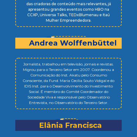
das criadoras de conteúdo mais relevantes, já
apresentou grandes eventos como HBO na
CCXP, Universa Talks, TEDxBlumenau e Itaú
Mulher Empreendedora.
Andrea Wolffenb
ü
ttel
Jornalista, trabalhou em televisão, jornais e revistas.
Migrou para o Terceiro Setor em 2007. Coordenou a
Comunicação do Inst. Akatu pelo Consumo
Consciente, da Fund. Maria Cecília Souto Vidigal e do
IDIS Inst. para o Desenvolvimento do Investimento
Social. É membro do Comitê Coordenador do
Sociedade Viva e responsável pelo Observatório
Entrevista, no Observatório do Terceiro Setor.
Elânia Francisca