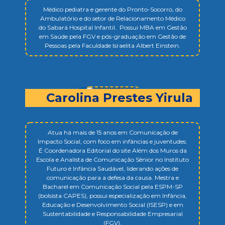
Médico pediatra e gerente do Pronto-Socorro, do
Ambulatório e do setor de Relacionamento Médico
do Sabará Hospital Infantil. Possui MBA em Gestão
em Saúde pela FGV e pós-graduação em Gestão de
Pessoas pela Faculdade Israelita Albert Einstein.
Carolina Prestes Yirula
Atua há mais de 15 anos em Comunicação de
Impacto Social, com foco em infâncias e juventudes.
É Coordenadora Editorial do site
Além dos Muros da
Escola
e Analista de Comunicação Sênior no Instituto
Futuro é Infância Saudável, liderando ações de
comunicação para a defesa da causa. Mestra e
Bacharel em Comunicação Social pela ESPM-SP
(bolsista CAPES), possui especialização em Infância,
Educação e Desenvolvimento Social (ISESP) e em
Sustentabilidade e Responsabilidade Empresarial
(FGV).