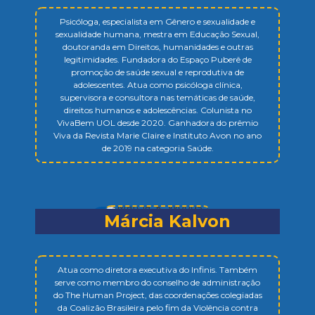
Psicóloga, especialista em Gênero e sexualidade e
sexualidade humana, mestra em Educação Sexual,
doutoranda em Direitos, humanidades e outras
legitimidades. Fundadora do Espaço Puberê de
promoção de saúde sexual e reprodutiva de
adolescentes. Atua como psicóloga clínica,
supervisora e consultora nas temáticas de saúde,
direitos humanos e adolescências. Colunista no
VivaBem UOL desde 2020. Ganhadora do prêmio
Viva da Revista Marie Claire e Instituto Avon no ano
de 2019 na categoria Saúde.
Márcia Kalvon
Atua como diretora executiva do Infinis. Também
serve como membro do conselho de administração
do The Human Project, das coordenações colegiadas
da Coalizão Brasileira pelo fim da Violência contra