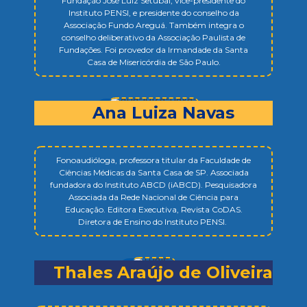
Fundação José Luiz Setúbal, vice-presidente do
Instituto PENSI, e presidente do conselho da
Associação Fundo Areguá. Também integra o
conselho deliberativo da Associação Paulista de
Fundações. Foi provedor da Irmandade da Santa
Casa de Misericórdia de São Paulo.
Ana Luiza Navas
Fonoaudióloga, professora titular da Faculdade de
Ciências Médicas da Santa Casa de SP. Associada
fundadora do Instituto ABCD (iABCD). Pesquisadora
Associada da Rede Nacional de Ciência para
Educação. Editora E
xecutiva
, Revista CoDAS
.
Diretora de Ensino do Instituto PENSI.
Thales Araújo de Oliveira