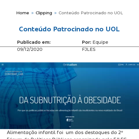
Home
Clipping
Conteúdo Patrocinado no UOL
9
9
Conteúdo Patrocinado no UOL
Publicado em:
Por:
Equipe
Me
09/12/2020
FJLES
Fun
Hist
Gov
Alimentação infantil foi um dos destaques do 2º