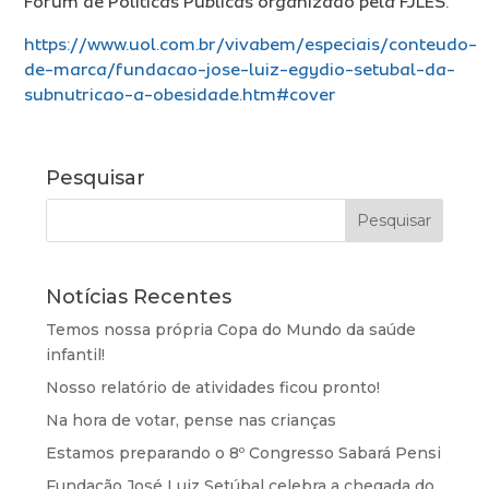
Fórum de Políticas Públicas organizado pela FJLES.
https://www.uol.com.br/vivabem/especiais/conteudo-
Ins
de-marca/fundacao-jose-luiz-egydio-setubal-da-
subnutricao-a-obesidade.htm#cover
Pro
Pesquisar
Tra
Notícias Recentes
Temos nossa própria Copa do Mundo da saúde
Míd
infantil!
Nosso relatório de atividades ficou pronto!
Na hora de votar, pense nas crianças
Con
Estamos preparando o 8º Congresso Sabará Pensi
Fundação José Luiz Setúbal celebra a chegada do