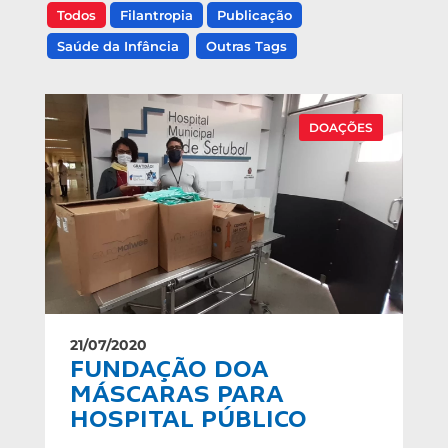
Todos
Filantropia
Publicação
Saúde da Infância
Outras Tags
DOAÇÕES
21/07/2020
FUNDAÇÃO DOA
MÁSCARAS PARA
HOSPITAL PÚBLICO