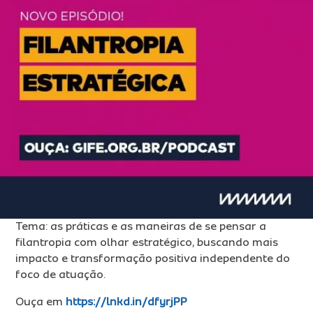
Ins
Pro
Tra
Míd
Tema: as práticas e as maneiras de se pensar a
filantropia com olhar estratégico, buscando mais
impacto e transformação positiva independente do
foco de atuação.
Con
Ouça em
https://lnkd.in/dfyrjPP