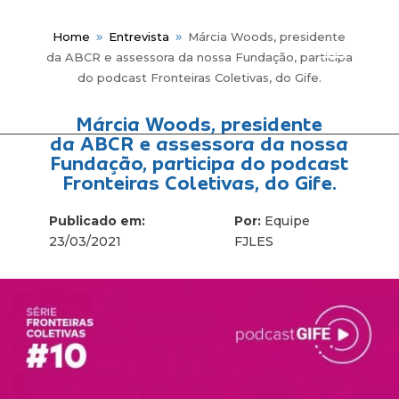
Home
Entrevista
Márcia Woods, presidente
9
9
da ABCR e assessora da nossa Fundação, participa
do podcast Fronteiras Coletivas, do Gife.
Márcia Woods, presidente
Me
da ABCR e assessora da nossa
Fundação, participa do podcast
Fronteiras Coletivas, do Gife.
Publicado em:
Por:
Equipe
23/03/2021
FJLES
Fun
Hist
Gov