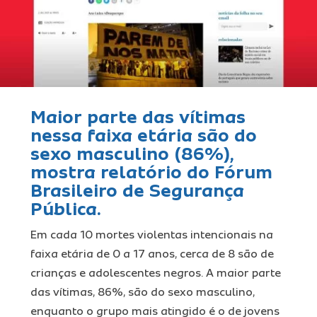
Ins
Pro
Maior parte das vítimas
nessa faixa etária são do
sexo masculino (86%),
Tra
mostra relatório do Fórum
Brasileiro de Segurança
Pública.
Míd
Em cada 10 mortes violentas intencionais na
faixa etária de 0 a 17 anos, cerca de 8 são de
crianças e adolescentes negros. A maior parte
Con
das vítimas, 86%, são do sexo masculino,
enquanto o grupo mais atingido é o de jovens