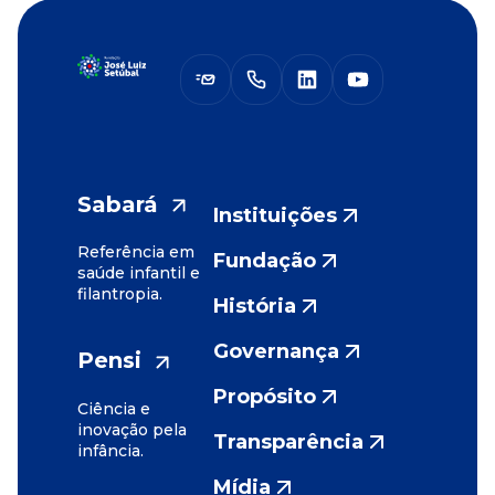
Sabará
Instituições
Referência em
Fundação
saúde infantil e
filantropia.
História
Governança
Pensi
Propósito
Ciência e
inovação pela
Transparência
infância.
Mídia