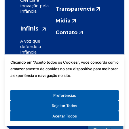
Ciência e
inovação pela
Transparência
infância.
Mídia
Infinis
Contato
A voz que
defende a
infância.
Clicando em "Aceito todos os Cookies", você concorda com o
armazenamento de cookies no seu dispositivo para melhorar
a experiência e navegação no site.
Assessoria de
Fundação
Imprensa
José Luiz
Preferências
Políticas de
Setúbal
Privacidade
Rejeitar Todos
2026
Portal LGPD
Aceitar Todos