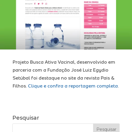
Ins
Pro
Projeto Busca Ativa Vacinal, desenvolvido em
Tra
parceria com a Fundação José Luiz Egydio
Setúbal foi destaque no site da revista Pais &
Filhos.
Clique e confira a reportagem completa
.
Míd
Pesquisar
Con