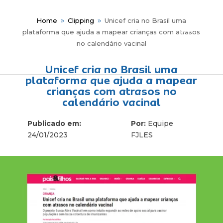
Home
Clipping
Unicef cria no Brasil uma
9
9
plataforma que ajuda a mapear crianças com atrasos
no calendário vacinal
Unicef cria no Brasil uma
Me
plataforma que ajuda a mapear
crianças com atrasos no
calendário vacinal
Publicado em:
Por:
Equipe
24/01/2023
FJLES
Fun
Hist
Gov