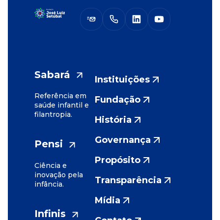
Sabará
Instituições
Referência em
Fundação
saúde infantil e
filantropia.
História
Governança
Pensi
Propósito
Ciência e
inovação pela
Transparência
infância.
Mídia
Infinis