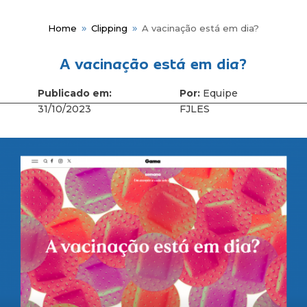
Home
Clipping
A vacinação está em dia?
9
9
A vacinação está em dia?
Publicado em:
Por:
Equipe
Me
31/10/2023
FJLES
Fun
Hist
Gov