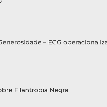
o
 Generosidade – EGG operacionali
bre Filantropia Negra