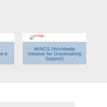
WINGS (Worldwide
os e
Initiative for Grantmaking
Support)