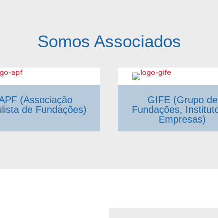
Somos Associados
APF (Associação
GIFE (Grupo de
lista de Fundações)
Fundações, Institut
Empresas)