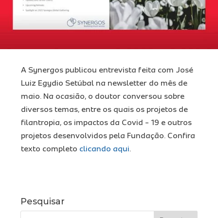
Ins
Pro
A Synergos publicou entrevista feita com José
Luiz Egydio Setúbal na newsletter do mês de
maio. Na ocasião, o doutor conversou sobre
diversos temas, entre os quais os projetos de
Tra
filantropia, os impactos da Covid - 19 e outros
projetos desenvolvidos pela Fundação. Confira
texto completo
clicando aqui
.
Míd
Con
Pesquisar