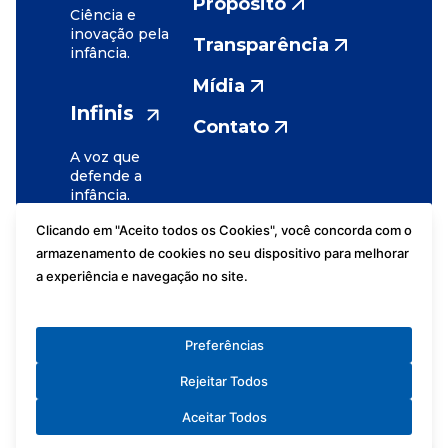
Propósito
Ciência e
inovação pela
Transparência
infância.
Mídia
Infinis
Contato
A voz que
defende a
infância.
Clicando em "Aceito todos os Cookies", você concorda com o
armazenamento de cookies no seu dispositivo para melhorar
a experiência e navegação no site.
Assessoria de
Fundação
Imprensa
José Luiz
Preferências
Políticas de
Setúbal
Privacidade
Rejeitar Todos
2026
Portal LGPD
Aceitar Todos