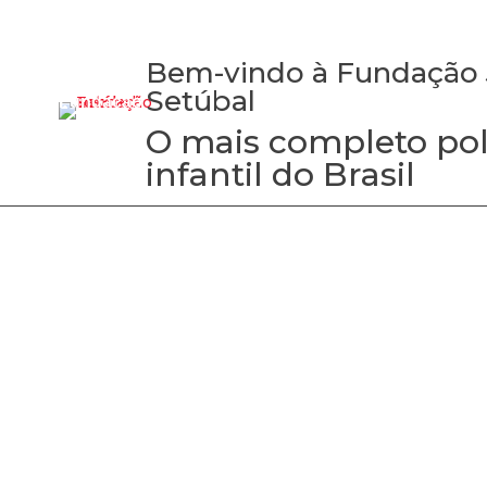
Bem-vindo à Fundação 
Setúbal
Fundação
Instituições
Propósito
Transpar
O mais completo po
infantil do Brasil