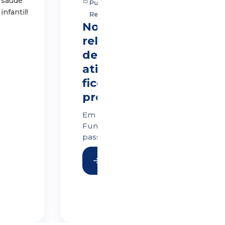
Publicações,
Relatórios
Nosso
relatório
de
atividades
ficou
pronto!
Em 2025, a
Fundação
passou por
grandes
mudanças,
venha
descobri-las.