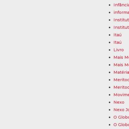
Infânci
inform
Institu
Institu
Itaú
Itaú
Livro
Mais M
Mais M
Matéri
Meritoc
Meritoc
Movime
Nexo
Nexo J
O Glob
O Glob