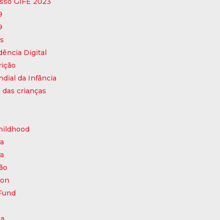
sso GIFE 2023
9
9
s
ência Digital
rição
dial da Infância
s das crianças
hildhood
a
a
ão
ion
 Fund
a