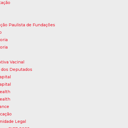
tação
ção Paulista de Fundações
o
oria
oria
tiva Vacinal
 dos Deputados
apital
apital
ealth
ealth
ance
cação
midade Legal