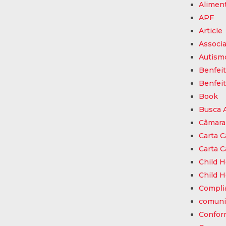
Alimen
APF
Article
Associa
Autism
Benfeit
Benfeit
Book
Busca A
Câmara
Carta C
Carta C
Child H
Child H
Compli
comuni
Confor