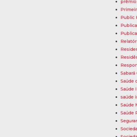
prêmio
Primeir
Public 
Public
Publica
Relatór
Reside
Residê
Respons
Sabará 
Saúde d
Saúde I
saúde i
Saúde 
Saúde 
Segura
Socieda
Socieda