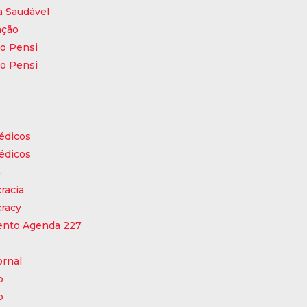
a Saudável
ação
to Pensi
to Pensi
édicos
édicos
a
racia
racy
nto Agenda 227
ornal
o
o