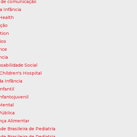
 de comunicação
a Infância
Health
ação
tion
ios
nce
ncia
abilidade Social
Children's Hospital
a Infância
nfantil
nfantojuvenil
Mental
Pública
nça Alimentar
de Brasileira de Pediatria
de Brasileira de Pediatria