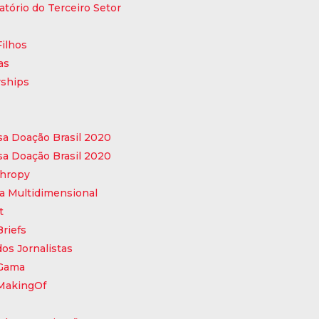
tório do Terceiro Setor
Filhos
as
rships
a Doação Brasil 2020
a Doação Brasil 2020
thropy
a Multidimensional
t
Briefs
dos Jornalistas
 Gama
 MakingOf