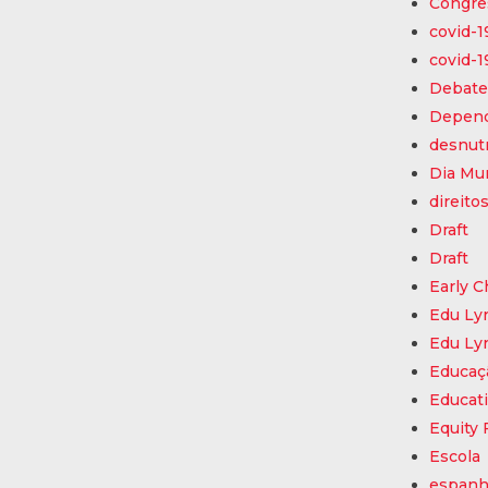
Congre
covid-1
covid-1
Debate
Depend
desnut
Dia Mun
direito
Draft
Draft
Early C
Edu Lyr
Edu Lyr
Educaç
Educat
Equity
Escola
espanh