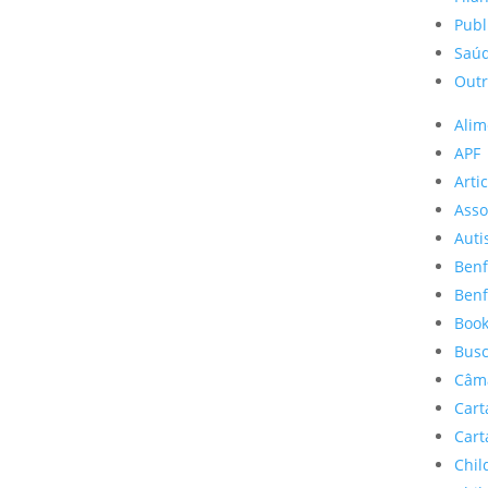
Publ
Saúd
Outr
Alim
APF
Artic
Asso
Aut
Benf
Benf
Boo
Busc
Câm
Cart
Cart
Chil