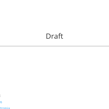
ência
Mídia
Contato
Draft
:
os
ntropia