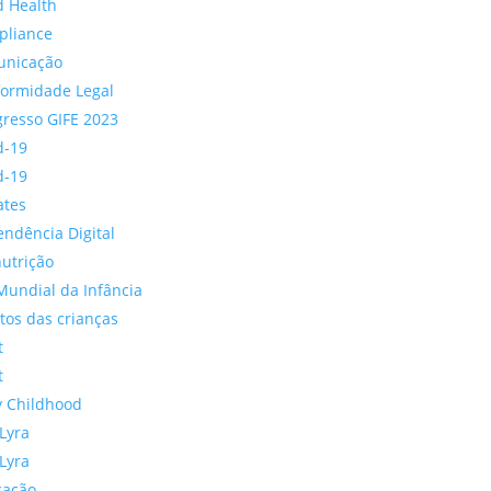
d Health
pliance
unicação
ormidade Legal
resso GIFE 2023
d-19
d-19
ates
ndência Digital
utrição
Mundial da Infância
itos das crianças
t
t
y Childhood
Lyra
Lyra
cação