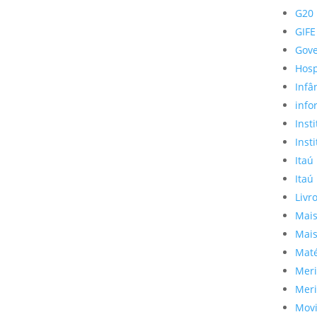
G20
GIFE
Gov
Hosp
Infâ
info
Inst
Inst
Itaú
Itaú
Livr
Mais
Mais
Maté
Meri
Meri
Mov