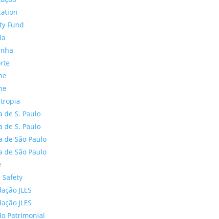
ation
ty Fund
la
anha
rte
me
me
ntropia
a de S. Paulo
a de S. Paulo
a de São Paulo
a de São Paulo
e
 Safety
ação JLES
ação JLES
o Patrimonial