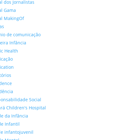
al dos Jornalistas
al Gama
al MakingOf
as
io de comunicação
eira Infância
ic Health
icação
ication
tórios
dence
dência
onsabilidade Social
rá Children's Hospital
e da Infância
e Infantil
e infantojuvenil