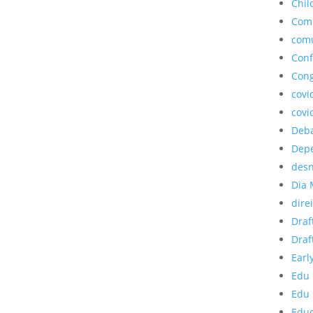
Chil
Com
com
Conf
Cong
covi
covi
Deb
Depe
desn
Dia 
dire
Draf
Draf
Earl
Edu 
Edu 
Edu