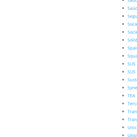
Saú
Saúd
Segu
Soci
Soci
Soli
Spai
Squ
SUS
SUS
Sust
Syne
TEA
Terc
Tran
Tran
Unic
Univ