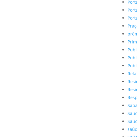
Port
Port
Port
Praç
prêm
Prim
Publ
Publ
Publ
Rela
Resi
Resi
Resp
Saba
Saúd
Saúd
saúd