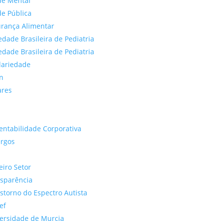
de Mental
e Pública
rança Alimentar
edade Brasileira de Pediatria
edade Brasileira de Pediatria
dariedade
n
ares
entabilidade Corporativa
rgos
eiro Setor
sparência
storno do Espectro Autista
ef
ersidade de Murcia