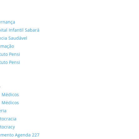
ernança
ital Infantil Sabará
ncia Saudável
rmação
ituto Pensi
ituto Pensi
o
 Médicos
 Médicos
ria
tocracia
tocracy
imento Agenda 227