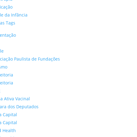
icação
e da Infância
as Tags
entação
le
ciação Paulista de Fundações
ismo
eitoria
eitoria
k
a Ativa Vacinal
ara dos Deputados
a Capital
a Capital
d Health