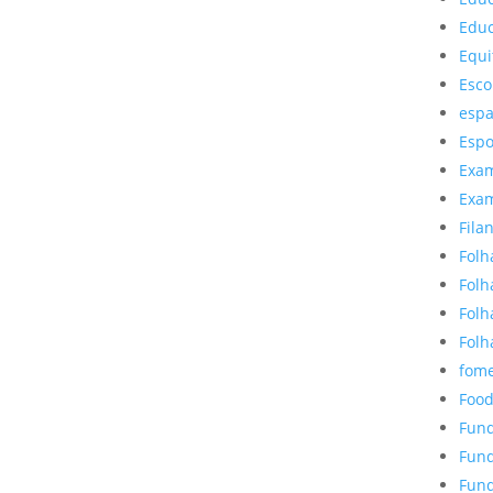
Educ
Equi
Esco
esp
Espo
Exa
Exa
Fila
Folh
Folh
Folh
Folh
fom
Food
Fund
Fund
Fund