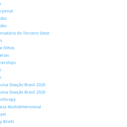
o
 Jornal
lobo
lobo
rvatório do Terceiro Setor
s
 e Filhos
erias
nerships
i
i
uisa Doação Brasil 2020
uisa Doação Brasil 2020
anthropy
eza Multidimensional
ast
cy Briefs