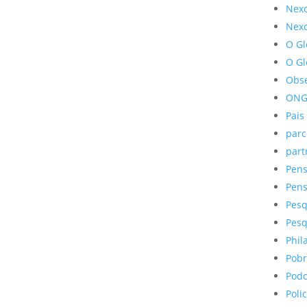
Nex
Nexo
O G
O G
Obse
ONG
Pais
parc
part
Pens
Pens
Pesq
Pesq
Phil
Pobr
Podc
Poli