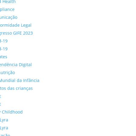
d Health
pliance
unicação
ormidade Legal
resso GIFE 2023
d-19
d-19
ates
ndência Digital
utrição
Mundial da Infância
itos das crianças
t
t
y Childhood
Lyra
Lyra
cação