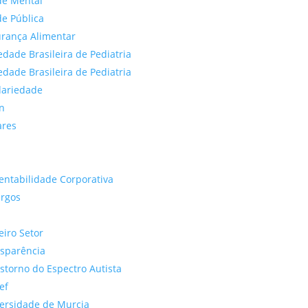
de Mental
e Pública
rança Alimentar
edade Brasileira de Pediatria
edade Brasileira de Pediatria
dariedade
n
ares
entabilidade Corporativa
rgos
eiro Setor
sparência
storno do Espectro Autista
ef
ersidade de Murcia