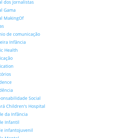
al dos Jornalistas
al Gama
al MakingOf
as
io de comunicação
eira Infância
ic Health
icação
ication
tórios
dence
dência
onsabilidade Social
rá Children's Hospital
e da Infância
e Infantil
e infantojuvenil