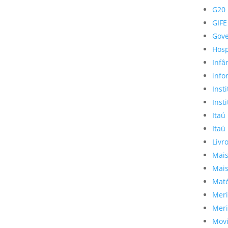
G20
GIFE
Gov
Hosp
Infâ
info
Inst
Inst
Itaú
Itaú
Livr
Mais
Mais
Maté
Meri
Meri
Mov