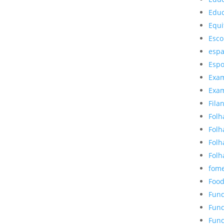
Educ
Equi
Esco
esp
Espo
Exa
Exa
Fila
Folh
Folh
Folh
Folh
fom
Food
Fund
Fund
Fund