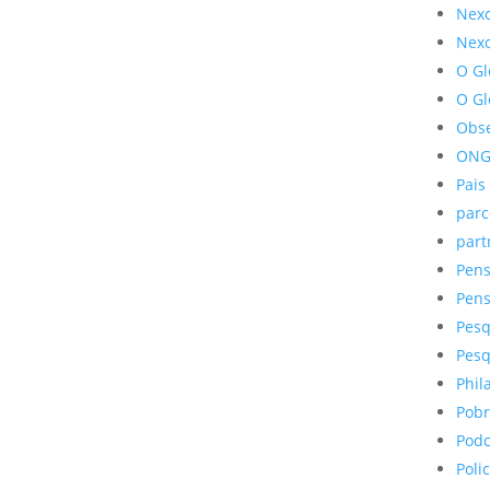
Nex
Nexo
O G
O G
Obse
ONG
Pais
parc
part
Pens
Pens
Pesq
Pesq
Phil
Pobr
Podc
Poli