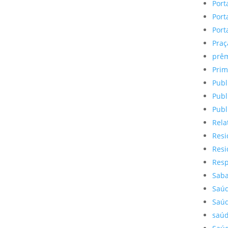
Port
Port
Port
Praç
prêm
Prim
Publ
Publ
Publ
Rela
Resi
Resi
Resp
Saba
Saúd
Saúd
saúd