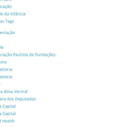
icação
e da Infância
as Tags
entação
le
ciação Paulista de Fundações
ismo
eitoria
eitoria
k
a Ativa Vacinal
ara dos Deputados
a Capital
a Capital
d Health