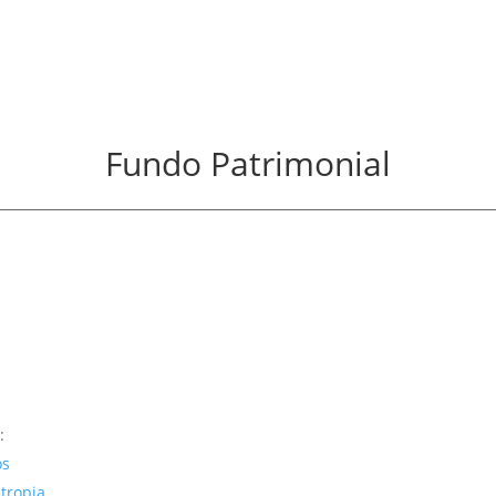
ência
Mídia
Contato
Fundo Patrimonial
:
os
ntropia