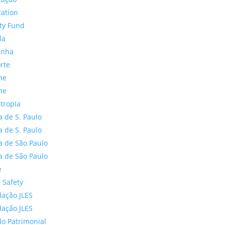
ation
ty Fund
la
anha
rte
me
me
ntropia
a de S. Paulo
a de S. Paulo
a de São Paulo
a de São Paulo
e
 Safety
ação JLES
ação JLES
o Patrimonial