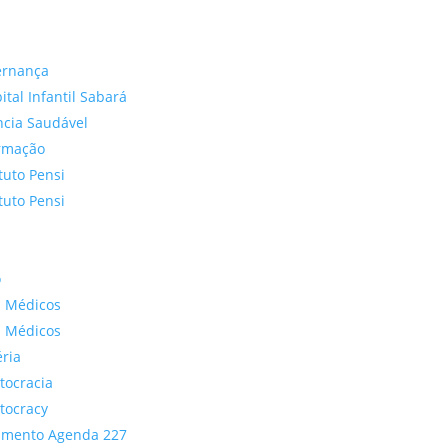
ernança
ital Infantil Sabará
ncia Saudável
rmação
ituto Pensi
ituto Pensi
o
 Médicos
 Médicos
ria
tocracia
tocracy
imento Agenda 227