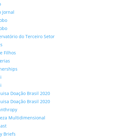
o
 Jornal
lobo
lobo
rvatório do Terceiro Setor
s
 e Filhos
erias
nerships
i
i
uisa Doação Brasil 2020
uisa Doação Brasil 2020
anthropy
eza Multidimensional
ast
cy Briefs