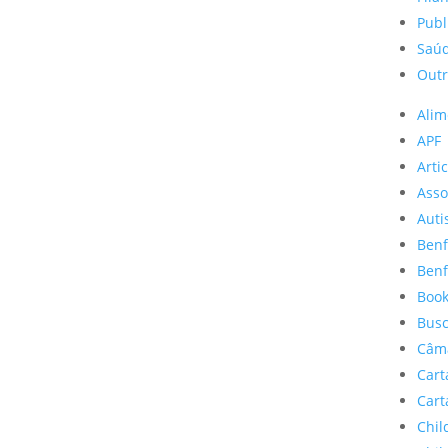
Publ
Saúd
Outr
Alim
APF
Artic
Asso
Aut
Benf
Benf
Boo
Busc
Câm
Cart
Cart
Chil