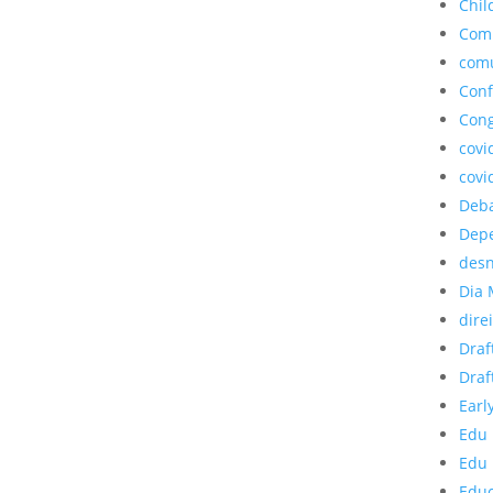
Chil
Com
com
Conf
Cong
covi
covi
Deb
Depe
desn
Dia 
dire
Draf
Draf
Earl
Edu 
Edu 
Edu