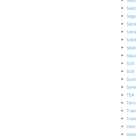
Saú
Saúd
Segu
Soci
Soci
Soli
Spai
Squ
SUS
SUS
Sust
Syne
TEA
Terc
Tran
Tran
Unic
Univ