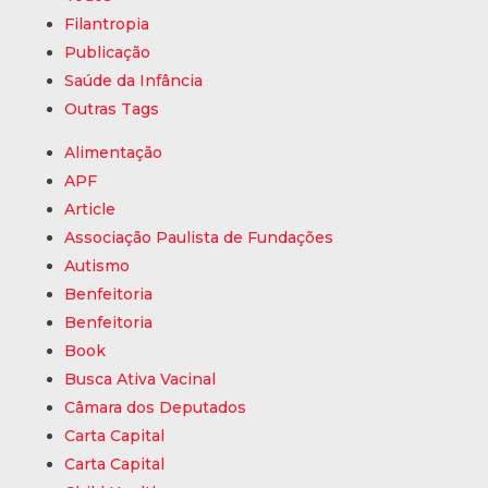
Filantropia
Publicação
Ins
Saúde da Infância
Outras Tags
Pro
Alimentação
APF
Article
Associação Paulista de Fundações
Tra
Autismo
Benfeitoria
Benfeitoria
Míd
Book
Busca Ativa Vacinal
Câmara dos Deputados
Carta Capital
Con
Carta Capital