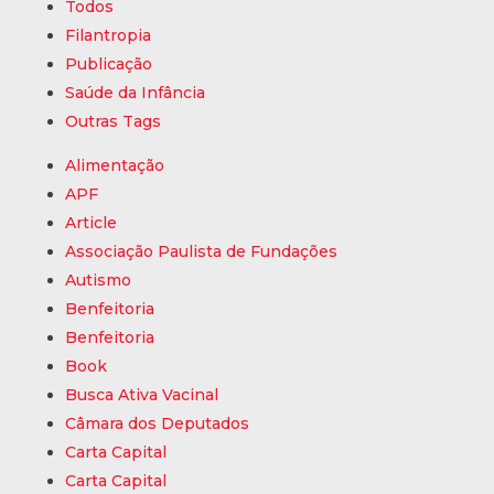
Todos
Filantropia
Ins
Publicação
Saúde da Infância
Outras Tags
Pro
Alimentação
APF
Article
Tra
Associação Paulista de Fundações
Autismo
Benfeitoria
Benfeitoria
Míd
Book
Busca Ativa Vacinal
Câmara dos Deputados
Con
Carta Capital
Carta Capital