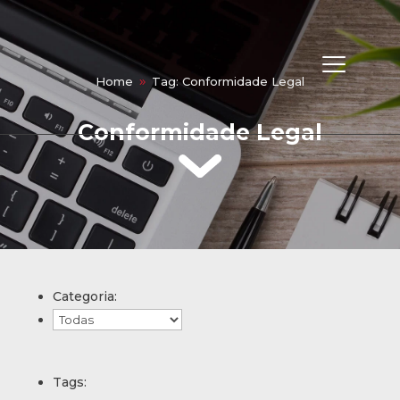
Home
Tag: Conformidade Legal
9
Conformidade Legal
Me
Fun
Categoria:
Hist
Gov
Tags: